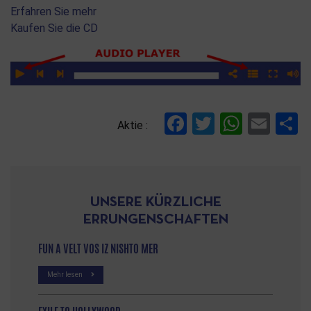
Erfahren Sie mehr
Kaufen Sie die CD
Facebook
Twitter
Whats
Ema
T
Aktie :
UNSERE KÜRZLICHE
ERRUNGENSCHAFTEN
FUN A VELT VOS IZ NISHTO MER
Mehr lesen