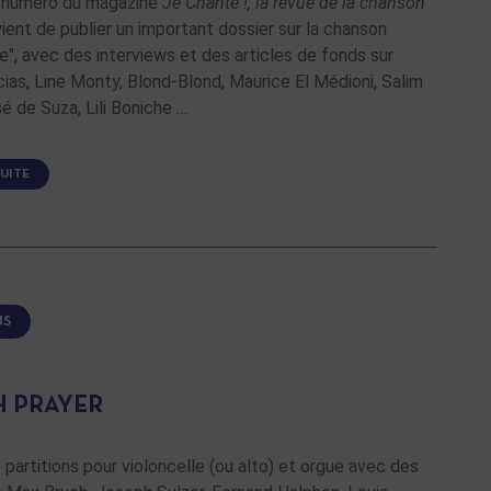
r numéro du magazine
Je Chante !, la revue de la chanson
ient de publier un important dossier sur la chanson
e", avec des interviews et des articles de fonds sur
ias, Line Monty, Blond-Blond, Maurice El Médioni, Salim
sé de Suza, Lili Boniche …
SUITE
NS
H PRAYER
 partitions pour violoncelle (ou alto) et orgue avec des