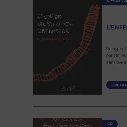
LIVRES, A
L’ENF
Un aspect 
par Hélio
sensible e
LIRE LA 
CD