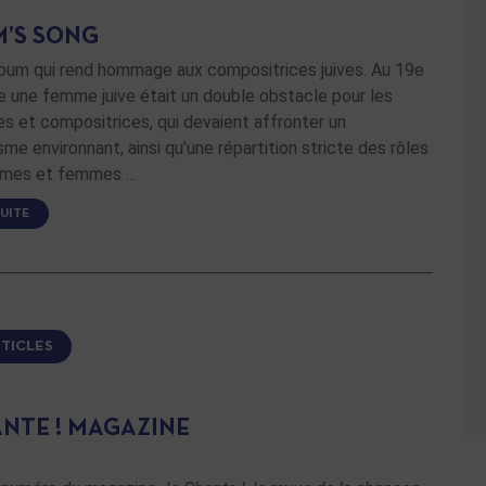
M’S SONG
lbum qui rend hommage aux compositrices juives. Au 19e
re une femme juive était un double obstacle pour les
s et compositrices, qui devaient affronter un
sme environnant, ainsi qu’une répartition stricte des rôles
mmes et femmes …
SUITE
RTICLES
ANTE ! MAGAZINE