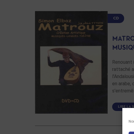
CD
MATRO
MUSIQ
Renouant i
rattaché 
l'Andalous
en arabe, 
s'entremê
LIRE LA 
Nou