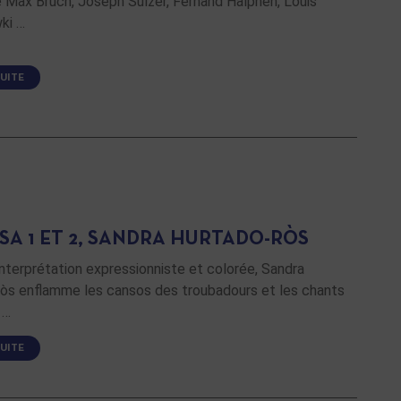
 Max Bruch, Joseph Sulzer, Fernand Halphen, Louis
ki …
SUITE
SA 1 ET 2, SANDRA HURTADO-RÒS
nterprétation expressionniste et colorée, Sandra
òs enflamme les cansos des troubadours et les chants
 …
SUITE