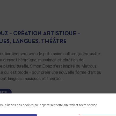
UZ – CRÉATION ARTISTIQUE –
UES, LANGUES, THÉÂTRE
nstinctivement avec le patrimoine culturel judéo-arabe
au creuset hébraïque, musulman et chrétien de
ie pluriculturelle, Simon Elbaz s'est inspiré du Matrouz -
ce qui est brodé - pour créer une nouvelle forme d'art où
lent langues, musiques et théâtre …
SUITE
s utilisons des cookies pour optimiser notre site web et notre service.