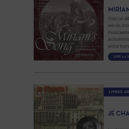
MIRIA
Voici un a
siècle, êt
musicienne
antisémiti
entre ho
LIRE LA 
LIVRES, A
JE CH