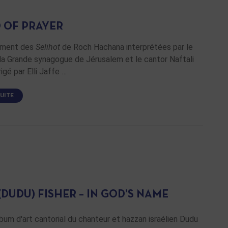
 OF PRAYER
ement des
Selihot
de Roch Hachana interprétées par le
la Grande synagogue de Jérusalem et le cantor Naftali
rigé par Elli Jaffe …
SUITE
(DUDU) FISHER – IN GOD’S NAME
bum d'art cantorial du chanteur et hazzan israélien Dudu