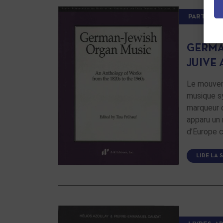
PARTITIO
GERMA
JUIVE
Le mouveme
musique sy
marqueur d
apparu un 
d’Europe c
LIRE LA 