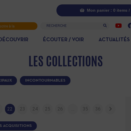
Mon panier : 0 items /
Recherche
scrire à la
letter
DÉCOUVRIR
ÉCOUTER / VOIR
ACTUALITÉS
LES COLLECTIONS
IPAUX
INCONTOURNABLES
1
22
23
24
25
26
…
35
36
S ACQUISITIONS