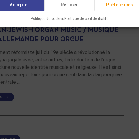
Accepter
Refuser
Préférences
NS
Politique de cookies
Politique de confidentialité
N-JEWISH ORGAN MUSIC / MUSIQUE
 ALLEMANDE POUR ORGUE
nt réformiste juif du 19e siècle a révolutionné la
nagogale avec, entre autres, l’introduction de l’orgue
’une nouvelle identité musicale et religieuse. Il est ainsi
nouveau répertoire pour orgue seul dans la diaspora juive
entrale …
SUITE