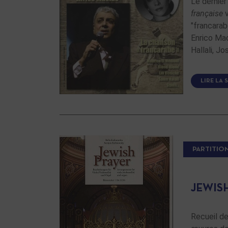
Le dernie
française
v
"francarab
Enrico Mac
Hallali, Jo
LIRE LA 
PARTITIO
JEWIS
Recueil de