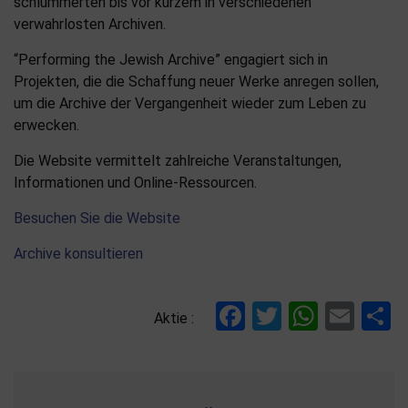
schlummerten bis vor kurzem in verschiedenen
verwahrlosten Archiven.
“Performing the Jewish Archive” engagiert sich in
Projekten, die die Schaffung neuer Werke anregen sollen,
um die Archive der Vergangenheit wieder zum Leben zu
erwecken.
Die Website vermittelt zahlreiche Veranstaltungen,
Informationen und Online-Ressourcen.
Besuchen Sie die Website
Archive konsultieren
Facebook
Twitter
Whats
Ema
T
Aktie :