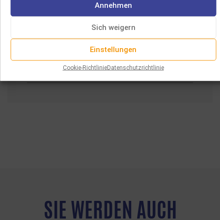
JEWISH BAROQUE MUSIC
Annehmen
Mehr lesen
Sich weigern
CHAMBER WORKS BY DMITRI KLEBANOV & ERNEST KANITZ
Einstellungen
Cookie-Richtlinie
Datenschutzrichtlinie
Mehr lesen
SIE WERDEN AUCH