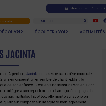
Mon panier : 0 items /
Recherche
scrire à la
letter
DÉCOUVRIR
ÉCOUTER / VOIR
ACTUALITÉS
S JACINTA
e en Argentine,
Jacinta
commence sa carrière musicale
12 ans en dirigeant un ensemble de chant yiddish, la
ngue de son enfance. C’est en s’installant à Paris en 1977
’elle intègre à son répertoire les chants judéo espagnols.
tiste aux multiples facettes, elle monte sur scène en
nt qu’auteur compositeur, interprète mais également