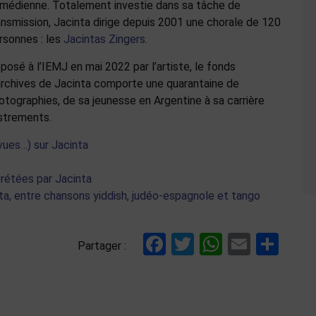
médienne. Totalement investie dans sa tâche de
ansmission, Jacinta dirige depuis 2001 une chorale de 120
rsonnes : les
Jacintas Zingers
.
posé à l’IEMJ en mai 2022 par l’artiste, le fonds
archives de Jacinta comporte une quarantaine de
otographies, de sa jeunesse en Argentine à sa carrière
istrements.
evues…) sur Jacinta
rétées par Jacinta
nta, entre chansons yiddish, judéo-espagnole et tango
Facebook
Twitter
WhatsAp
Email
Par
Partager :