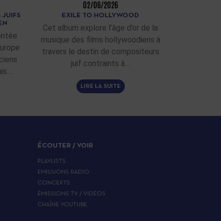
02/06/2026
 JUIFS
EXILE TO HOLLYWOOD
EN
Cet album explore l’âge d’or de la
ontée
musique des films hollywoodiens à
Europe
travers le destin de compositeurs
ciens
juif contraints à…
is.…
LIRE LA SUITE
ÉCOUTER / VOIR
PLAYLISTS
EMISSIONS RADIO
CONCERTS
ÉMISSIONS TV / VIDÉOS
CHAÎNE YOUTUBE