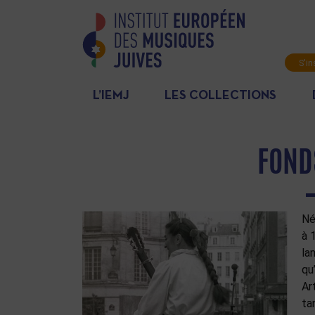
S'in
News
L’IEMJ
LES COLLECTIONS
FOND
Né
à 
la
qu
Ar
ta