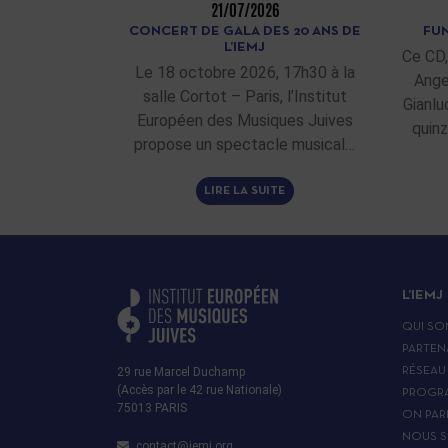
21/07/2026
CONCERT DE GALA DES 20 ANS DE
FUN
L’IEMJ
Ce CD,
Le 18 octobre 2026, 17h30 à la
Ange
salle Cortot – Paris, l’Institut
Gianlu
Européen des Musiques Juives
quinz
propose un spectacle musical…
LIRE LA SUITE
L’IEMJ
QUI SO
PARTEN
29 rue Marcel Duchamp
RÉSEAU
(Accès par le 42 rue Nationale)
PROGR
75013 PARIS
ON PAR
NOUS S
contact@iemj.org