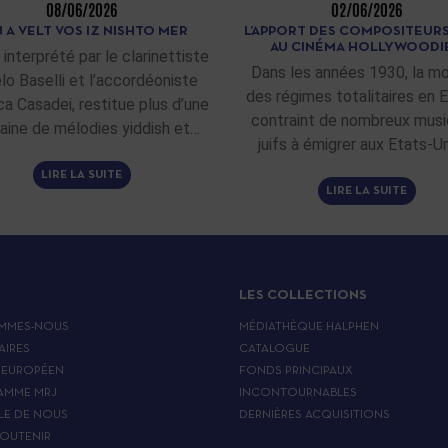
08/06/2026
02/06/2026
 A VELT VOS IZ NISHTO MER
L’APPORT DES COMPOSITEURS
AU CINÉMA HOLLYWOODI
 interprété par le clarinettiste
Dans les années 1930, la m
lo Baselli et l’accordéoniste
des régimes totalitaires en 
ca Casadei, restitue plus d’une
contraint de nombreux musi
aine de mélodies yiddish et…
juifs à émigrer aux Etats-Un
LIRE LA SUITE
LIRE LA SUITE
LES COLLECTIONS
MMES-NOUS
MÉDIATHÈQUE HALPHEN
AIRES
CATALOGUE
 EUROPÉEN
FONDS PRINCIPAUX
AMME MRJ
INCONTOURNABLES
LE DE NOUS
DERNIÈRES ACQUISITIONS
OUTENIR