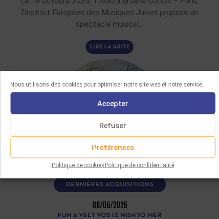
Le 18 octobre 2026, 17h30 à la salle Cortot – Paris,
l’Institut Européen des Musiques Juives propose un
spectacle musical…
LIRE LA SUITE
Nous utilisons des cookies pour optimiser notre site web et notre service.
Accepter
Refuser
Préférences
Politique de cookies
Politique de confidentialité
DERNIÈRES ACQUISITIONS
08/06/2026
FUN A VELT VOS IZ NISHTO MER