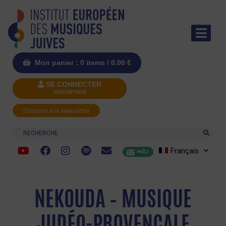
Mon panier : 0 items /
0.00
€
SE CONNECTER
INSCRIPTION
S'inscrire à la Newsletter
Recherche
Français
MRJ
NEKOUDA – MUSIQUE
JUDÉO-PROVENÇALE