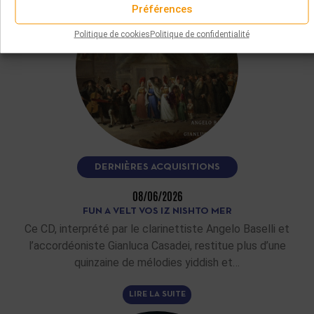
Préférences
Politique de cookies
Politique de confidentialité
DERNIÈRES ACQUISITIONS
08/06/2026
FUN A VELT VOS IZ NISHTO MER
Ce CD, interprété par le clarinettiste Angelo Baselli et
l’accordéoniste Gianluca Casadei, restitue plus d’une
quinzaine de mélodies yiddish et…
LIRE LA SUITE