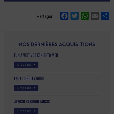
Facebook
Twitter
Whats
Ema
P
Partager :
NOS DERNIÈRES ACQUISITIONS
FUN A VELT VOS IZ NISHTO MER
Lire la suite
EXILE TO HOLLYWOOD
Lire la suite
JEWISH BAROQUE MUSIC
Lire la suite