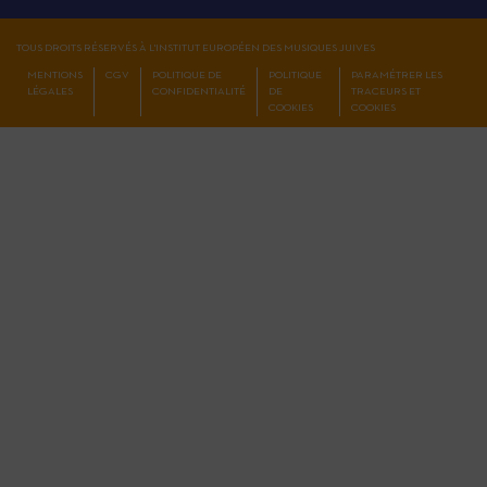
TOUS DROITS RÉSERVÉS À L'INSTITUT EUROPÉEN DES MUSIQUES JUIVES
MENTIONS
CGV
POLITIQUE DE
POLITIQUE
PARAMÉTRER LES
LÉGALES
CONFIDENTIALITÉ
DE
TRACEURS ET
COOKIES
COOKIES