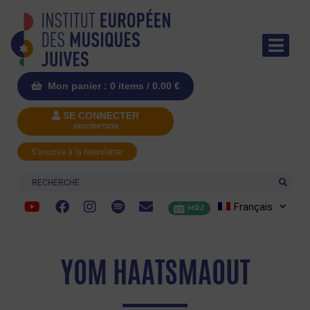
Mon panier : 0 items /
0.00
€
SE CONNECTER
INSCRIPTION
S'inscrire à la Newsletter
Recherche
Français
MRJ
YOM HAATSMAOUT