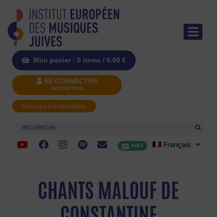
Mon panier : 0 items /
0.00
€
SE CONNECTER
INSCRIPTION
S'inscrire à la Newsletter
Recherche
Français
MRJ
CHANTS MALOUF DE
CONSTANTINE