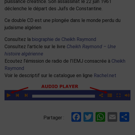
puissance créatrice. Son assassinat le 22 juin 1961
déclenche le départ des Juifs de Constantine.
Ce double CD est une plongée dans le monde perdu du
judaïsme algérien
Consultez la
biographie de Cheikh Raymond
Consultez l’article sur le livre
Cheikh Raymond – Une
histoire algérienne
Ecoutez l’émission de radio de l’IEMJ consacrée à
Cheikh
Raymond
Voir le descriptif sur le catalogue en ligne
Rachel.net
Facebook
Twitter
Whats
Ema
P
Partager :