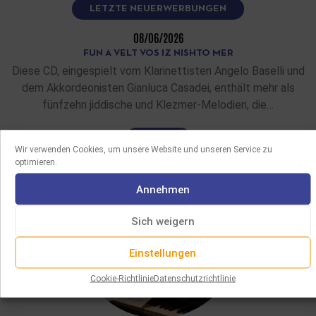
LETZTE NEUERWERBUNGEN
08/06/2026
FUN A VELT VOS IZ NISHTO MER
Diese CD, eingespielt vom Klarinettisten Angelo Baselli und
dem Akkordeonisten Gianluca Casadei, enthält mehr als
fünfzehn jiddische und Klezmer-Melodien, die…
MEHR LESEN
Wir verwenden Cookies, um unsere Website und unseren Service zu
optimieren.
Annehmen
Sich weigern
Einstellungen
Cookie-Richtlinie
Datenschutzrichtlinie