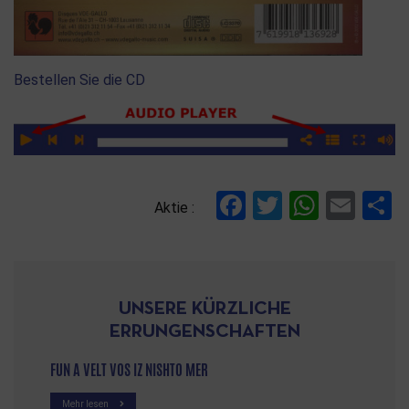
Bestellen Sie die CD
Facebook
Twitter
Whats
Ema
T
Aktie :
UNSERE KÜRZLICHE
ERRUNGENSCHAFTEN
FUN A VELT VOS IZ NISHTO MER
Mehr lesen