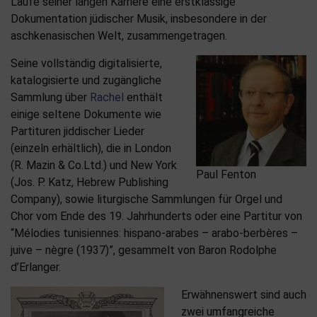
Laufe seiner langen Karriere eine erstklassige
Dokumentation jüdischer Musik, insbesondere in der
aschkenasischen Welt, zusammengetragen.
Seine vollständig digitalisierte,
katalogisierte und zugängliche
Sammlung über
Rachel
enthält
einige seltene Dokumente wie
Partituren jiddischer Lieder
(einzeln erhältlich), die in London
(R. Mazin & Co.Ltd.) und New York
Paul Fenton
(Jos. P. Katz, Hebrew Publishing
Company), sowie liturgische Sammlungen für Orgel und
Chor vom Ende des 19. Jahrhunderts oder eine Partitur von
“Mélodies tunisiennes: hispano-arabes – arabo-berbères –
juive – nègre (1937)”, gesammelt von Baron Rodolphe
d’Erlanger.
Erwähnenswert sind auch
zwei umfangreiche