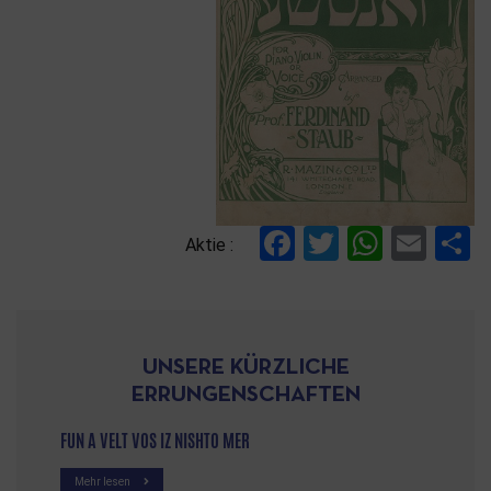
Facebook
Twitter
Whats
Ema
T
Aktie :
UNSERE KÜRZLICHE
ERRUNGENSCHAFTEN
FUN A VELT VOS IZ NISHTO MER
Mehr lesen