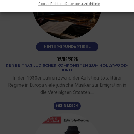
Cookie-Richtlinie
Datenschutzrichtlinie
HINTERGRUNDARTIKEL
02/06/2026
DER BEITRAG JÜDISCHER KOMPONISTEN ZUM HOLLYWOOD-
KINO
In den 1930er Jahren zwang der Aufstieg totalitärer
Regime in Europa viele jüdische Musiker zur Emigration in
die Vereinigten Staaten.…
MEHR LESEN