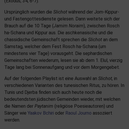
(Exodus, 34, 6-7).
Ursprünglich wurden die
Slichot
während der Jom-Kippur-
und Fastengottesdienste gelesen. Dann weitete sich der
Brauch auf die 10 Tage (
Jamim Noraim
), zwischen Rosch
ha-Schana und Kippur aus. Die aschkenasische und die
chassidische Gemeinschaft sprechen die
Slichot
an dem
Samstag, welcher dem Fest Rosch ha-Schana (um
mindestens vier Tage) vorausgeht. Die sephardischen
Gemeinschaften wiederum, lesen sie ab dem 1. Elul, vierzig
Tage lang bei Sonnenaufgang und vor dem Morgengebet.
Auf der folgenden Playlist ist eine Auswahl an
Slichot,
in
verschiedenen Varianten des tunesischen Ritus, zu hören. In
Tunis und Djerba finden sich auch heute noch die
bedeutendsten jüdischen Gemeinden wieder, mit welchen
die Namen der
Paytanim
(religiöse Poesieautoren) und
Sänger wie
Yaakov Bchiri
oder
Raoul Journo
assoziiert
werden.