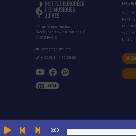
DAS IE
WIR ÜB
PARTNE
29 rue Marcel Duchamp
EUROPÄ
(Accès par le 42 rue Nationale)
WIR ÜB
75013 PARIS
UNS UN
contact@iemj.org
+ 33 (0)1 45 82 20 52
SPEN
MRJ
0:00
ALLE RECHTE SIND DEM INSTITUT EUROPÉEN DES MUSIQUES JUIVES