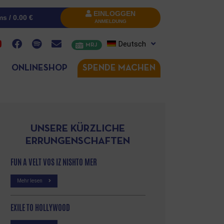
EINLOGGEN
ms /
0.00
€
ANMELDUNG
Deutsch
MRJ
ONLINESHOP
SPENDE MACHEN
UNSERE KÜRZLICHE
ERRUNGENSCHAFTEN
FUN A VELT VOS IZ NISHTO MER
Mehr lesen
EXILE TO HOLLYWOOD