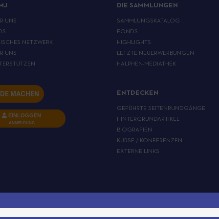
MJ
DIE SAMMLUNGEN
ER UNS
SAMMLUNGSKATALOG
RS
FONDS
ISCHES NETZWERK
HIGHLIGHTS
ER UNS
LETZTE NEUERWERBUNGEN
TERSTÜTZEN
HALPHEN-MEDIATHEK
DE MACHEN
ENTDECKEN
GEFÜHRTE SEITENRUNDGÄNGE
EINLOGGEN
HINTERGRUNDARTIKEL
ANMELDUNG
BIOGRAFIEN
KURSE / KONFERENZEN
EXTERNE LINKS
RECHTLICHE INFORMATIONEN
CGV
DATENSCHUTZRICHTLINIE