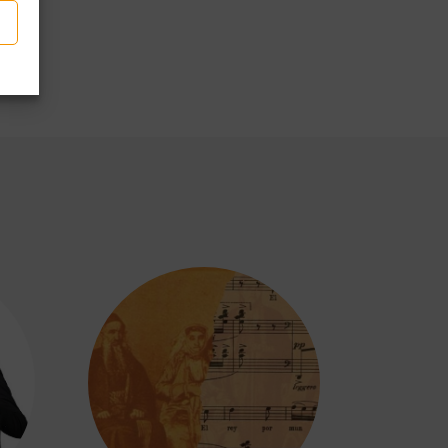
p
len