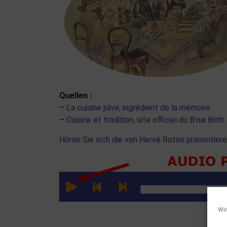
Quellen :
–
La cuisine juive, ingrédient de la mémoire
–
Cuisine et tradition, site officiel du B’nai Brit
Hören Sie sich die von Hervé Roten präsentiere
Wir