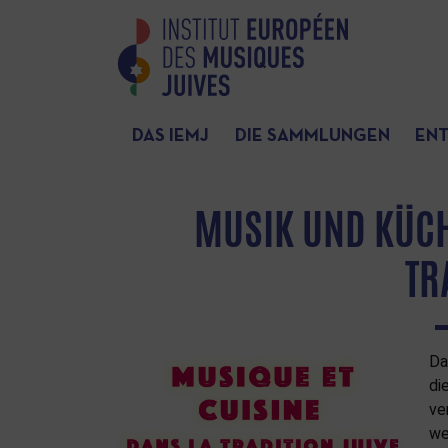
DAS IEMJ
DIE SAMMLUNGEN
EN
MUSIK UND KÜCH
TR
Da
di
ve
we