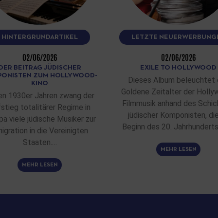
HINTERGRUNDARTIKEL
LETZTE NEUERWERBUNG
02/06/2026
02/06/2026
DER BEITRAG JÜDISCHER
EXILE TO HOLLYWOOD
ONISTEN ZUM HOLLYWOOD-
Dieses Album beleuchtet 
KINO
Goldene Zeitalter der Holly
en 1930er Jahren zwang der
Filmmusik anhand des Schic
stieg totalitärer Regime in
jüdischer Komponisten, di
pa viele jüdische Musiker zur
Beginn des 20. Jahrhunderts
igration in die Vereinigten
Staaten.…
MEHR LESEN
MEHR LESEN