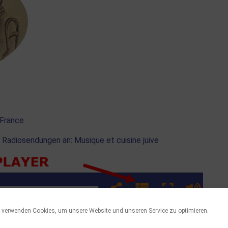
h France
 Radiosendungen an: Musique et cuisine juive
 verwenden Cookies, um unsere Website und unseren Service zu optimieren.