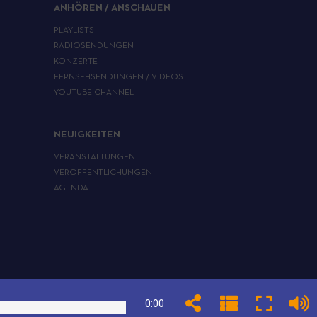
ANHÖREN / ANSCHAUEN
PLAYLISTS
RADIOSENDUNGEN
KONZERTE
FERNSEHSENDUNGEN / VIDEOS
YOUTUBE-CHANNEL
NEUIGKEITEN
VERANSTALTUNGEN
VERÖFFENTLICHUNGEN
AGENDA
0:00
COOKIE-RICHTLINIE
TRACKER UND COOKIES KONFIGURIEREN