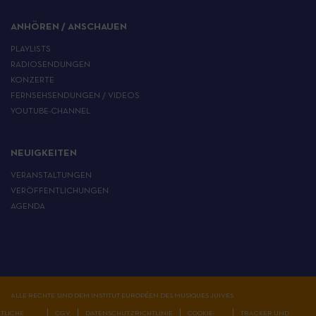
ANHÖREN / ANSCHAUEN
PLAYLISTS
RADIOSENDUNGEN
KONZERTE
FERNSEHSENDUNGEN / VIDEOS
YOUTUBE-CHANNEL
NEUIGKEITEN
VERANSTALTUNGEN
VERÖFFENTLICHUNGEN
AGENDA
ALLE RECHTE SIND DEM INSTITUT EUROPÉEN DES MUSIQUES JUIVES
TLICHE
CGV
DATENSCHUTZRICHTLINIE
COOKIE-
TRACKER UND