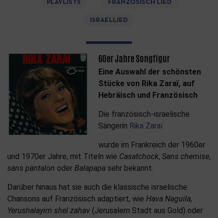
PLAYLISTS
FRANZÖSISCH LIED
ISRAELLIED
60er Jahre Songfigur
Eine Auswahl der schönsten
Stücke von Rika Zara
ï, auf
Hebräisch und Französisch
Die französisch-israelische
Sängerin
Rika Zaraï
wurde im Frankreich der 1960er
und 1970er Jahre, mit Titeln wie
Casatchock
,
Sans chemise
,
sans pantalon
oder
Balapapa
sehr bekannt.
Darüber hinaus hat sie auch die klassische israelische
Chansons auf Französisch adaptiert, wie
Hava Naguila,
Yerushalayim shel zahav
(Jerusalem Stadt aus Gold) oder