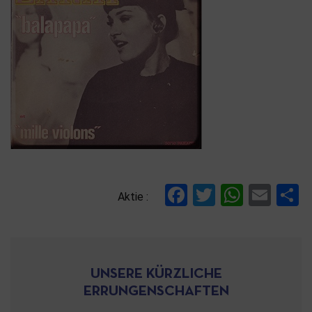
Facebook
Twitter
Whats
Ema
T
Aktie :
UNSERE KÜRZLICHE
ERRUNGENSCHAFTEN