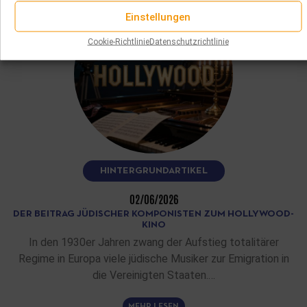
Einstellungen
Cookie-Richtlinie
Datenschutzrichtlinie
HINTERGRUNDARTIKEL
02/06/2026
DER BEITRAG JÜDISCHER KOMPONISTEN ZUM HOLLYWOOD-
KINO
In den 1930er Jahren zwang der Aufstieg totalitärer
Regime in Europa viele jüdische Musiker zur Emigration in
die Vereinigten Staaten.…
MEHR LESEN