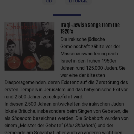
CD
LITURGIE
Iraqi-Jewish Songs from the
1920's
Die irakische jüdische
Gemeinschaft zählte vor der
Massenauswanderung nach
Israel in den frühen 1950er
Jahren rund 125.000 Juden. Sie
war eine der ältesten
Diasporagemeinden, deren Existenz auf die Zerstörung des
ersten Tempels in Jerusalem und das babylonische Exil vor
rund 2.500 Jahren zurückgeführt wird.
In diesen 2.500 Jahren entwickelten die irakischen Juden
lokale Bräuche, insbesondere beim Singen von Gebeten, die
als
Shbahoth
bezeichnet werden. Die
Shbahoth
wurden von
einem „Meister der Gebete“ (
Abu Shbahoth
) und der
Gemeinde am Schabbat, aber auch an anderen wichtigen