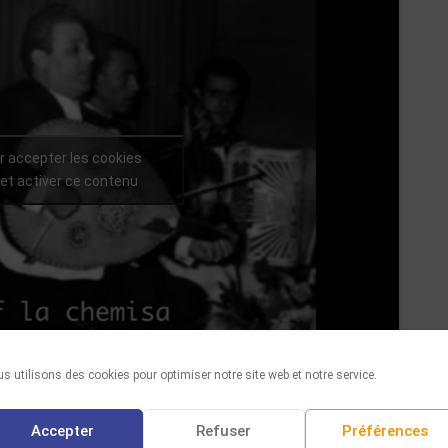
r accepter les cookies
et activer ce contenu
s utilisons des cookies pour optimiser notre site web et notre service.
Facebook
Twitter
WhatsAp
Email
Par
Accepter
Refuser
Préférences
Partager :