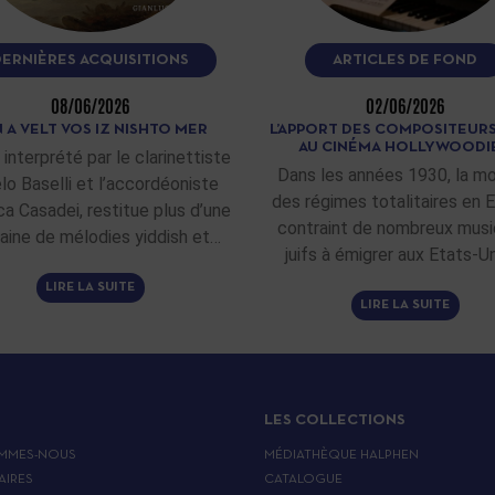
DERNIÈRES ACQUISITIONS
ARTICLES DE FOND
08/06/2026
02/06/2026
 A VELT VOS IZ NISHTO MER
L’APPORT DES COMPOSITEURS
AU CINÉMA HOLLYWOODI
 interprété par le clarinettiste
Dans les années 1930, la m
lo Baselli et l’accordéoniste
des régimes totalitaires en 
ca Casadei, restitue plus d’une
contraint de nombreux musi
aine de mélodies yiddish et…
juifs à émigrer aux Etats-Un
LIRE LA SUITE
LIRE LA SUITE
LES COLLECTIONS
MMES-NOUS
MÉDIATHÈQUE HALPHEN
AIRES
CATALOGUE