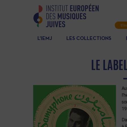
S'in
News
L’IEMJ
LES COLLECTIONS
LE LABE
Au
l’
so
19
Da
à 