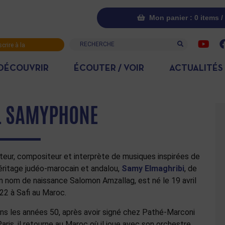
Mon panier : 0 items /
Recherche
scrire à la
letter
DÉCOUVRIR
ÉCOUTER / VOIR
ACTUALITÉS
L SAMYPHONE
teur, compositeur et interprète de musiques inspirées de
héritage judéo-marocain et andalou,
Samy Elmaghribi
, de
n nom de naissance Salomon Amzallag, est né le 19 avril
22 à Safi au Maroc.
ns les années 50, après avoir signé chez Pathé-Marconi
Paris, il retourne au Maroc où il joue avec son orchestre