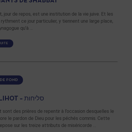
HANTS DE SHABBAT
 jour de repos, est une institution de la vie juive. Et les
 rythment ce jour particulier, y tiennent une large place,
synagogue qu’à …
SUITE
 DE FOND
LES SELIHOT – סליחות
t sont des prières de repentir à l’occasion desquelles le
lore le pardon de Dieu pour les péchés commis. Cette
pose sur les treize attributs de miséricorde …