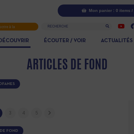
Mon panier : 0 items /
Recherche
scrire à la
letter
DÉCOUVRIR
ÉCOUTER / VOIR
ACTUALITÉS
ARTICLES DE FOND
OFANES
3
4
5
 DE FOND