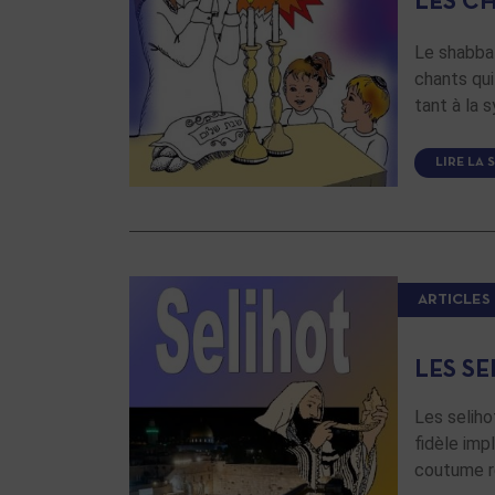
LES C
Le shabbat,
chants qui
tant à la 
LIRE LA 
ARTICLES
Les seliho
fidèle imp
coutume re