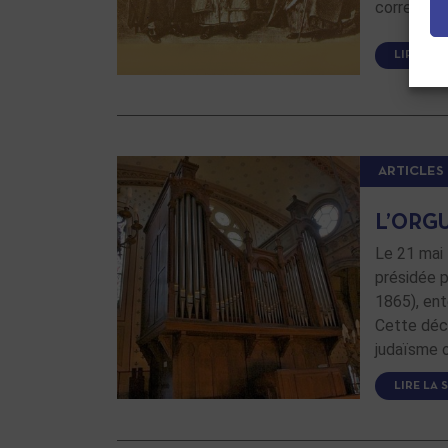
correspon
LIRE LA 
ARTICLES
L’ORGU
Le 21 mai 
présidée p
1865), ent
Cette déci
judaïsme 
LIRE LA 