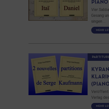
PIANO
Vier Sabba
Gesang un
singen …
MEHR LE
PARTITUR
KYRAN
KLARI
(PIANO
Veröffent
Verlag de
MEHR LE