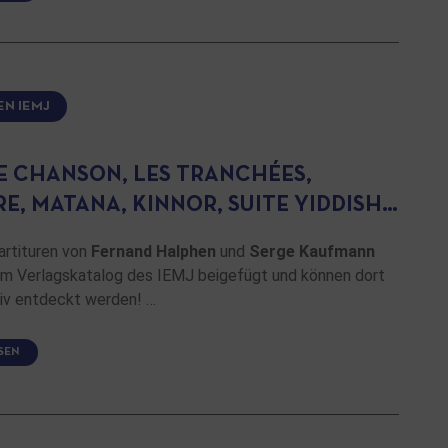
EN IEMJ
LE CHANSON, LES TRANCHÉES,
E, MATANA, KINNOR, SUITE YIDDISH…
artituren von
Fernand Halphen
und
Serge Kaufmann
m Verlagskatalog des IEMJ beigefügt und können dort
siv entdeckt werden! …
SEN