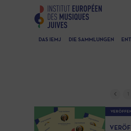
DAS IEMJ
DIE SAMMLUNGEN
EN
1
VERÖFFE
VERÖF