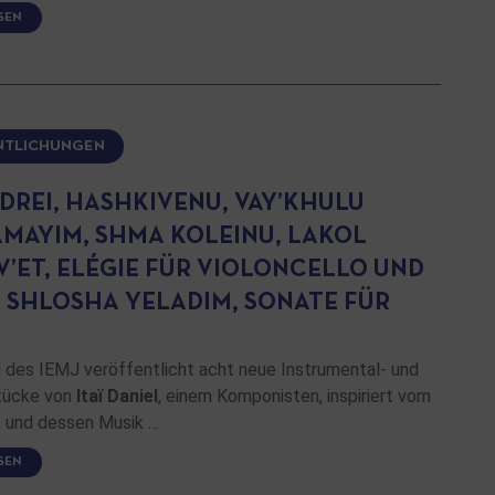
SEN
NTLICHUNGEN
IDREI, HASHKIVENU, VAY’KHULU
MAYIM, SHMA KOLEINU, LAKOL
V’ET, ELÉGIE FÜR VIOLONCELLO UND
, SHLOSHA YELADIM, SONATE FÜR
g des IEMJ veröffentlicht acht neue Instrumental- und
tücke von
Itaï Daniel
, einem Komponisten, inspiriert vom
 und dessen Musik …
SEN