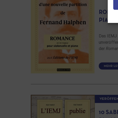
ROMAN
PIANO
Das IEMJ f
unveröffe
der
Roman
MEHR LE
VERÖFFE
10 SA