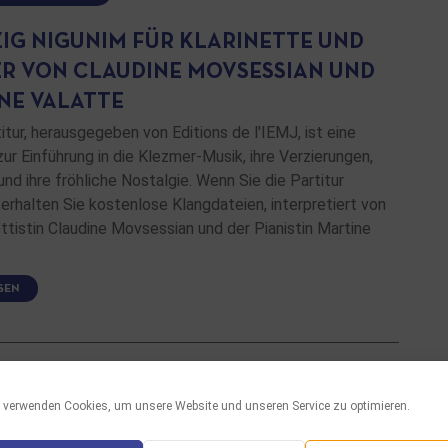
IG NIGUNIM FÜR KLARINETTE UND
ER VON CLAUDINE MOVSESSIAN UND
NE VALATTE
itur, herausgegeben von Editions de l'IEMJ, ist eine
r Einführung in die Klezmer-Musik, ihre Verzierungen,
e und ihre fröhliche Nostalgie. Wenn Sie die Partitur
 erhalten Sie kostenlose Klangdateien, interpretiert von
ettistin Claudine Movsessian und der Pianistin Martine
SEN
 verwenden Cookies, um unsere Website und unseren Service zu optimieren.
EN IEMJ