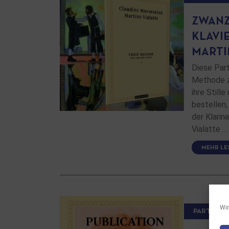
ZWANZ
KLAVI
MARTI
Diese Part
Methode zu
ihre Still
bestellen,
der Klarin
Vialatte …
MEHR LE
Wir
PARTITUR