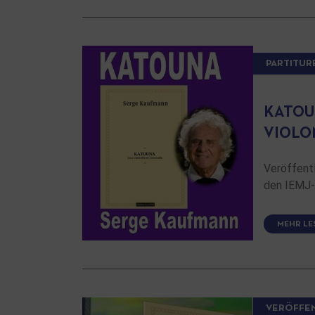
PARTITUR
KATOU
VIOLO
Veröffent
den IEMJ-
MEHR LE
VERÖFFE