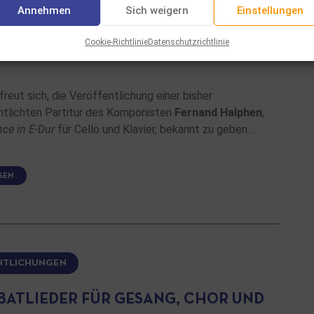
Annehmen
Sich weigern
Einstellungen
CE IN E-DUR FÜR VIOLONCELLO UND
Cookie-Richtlinie
Datenschutzrichtlinie
reut sich, die Veröffentlichung einer bisher
ntlichten Partitur des Komponisten
Fernand Halphen
,
ce in E-Dur
für Cello und Klavier, bekannt zu geben …
SEN
NTLICHUNGEN
BBATLIEDER FÜR GESANG, CHOR UND