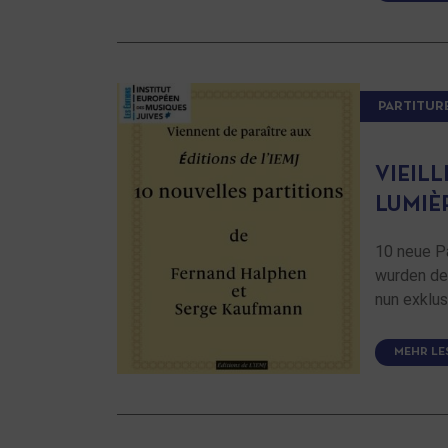
PARTITUR
VIEIL
LUMIÈR
10 neue P
wurden de
nun exklu
MEHR LE