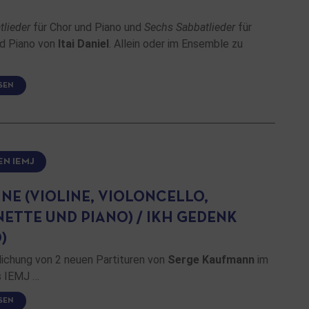
tlieder
für Chor und Piano und
Sechs Sabbatlieder
für
d Piano von
Itai Daniel
. Allein oder im Ensemble zu
SEN
EN IEMJ
NE (VIOLINE, VIOLONCELLO,
NETTE UND PIANO) / IKH GEDENK
)
lichung von 2 neuen Partituren von
Serge Kaufmann
im
s IEMJ …
SEN