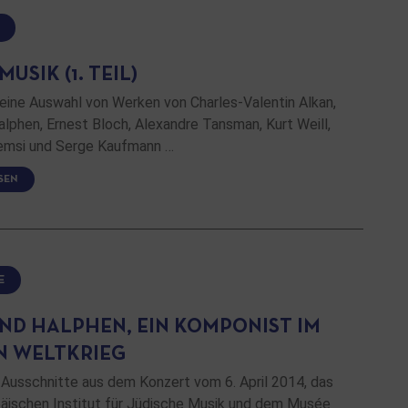
USIK (1. TEIL)
eine Auswahl von Werken von Charles-Valentin Alkan,
lphen, Ernest Bloch, Alexandre Tansman, Kurt Weill,
emsi und Serge Kaufmann …
SEN
E
ND HALPHEN, EIN KOMPONIST IM
N WELTKRIEG
 Ausschnitte aus dem Konzert vom 6. April 2014, das
äischen Institut für Jüdische Musik und dem Musée