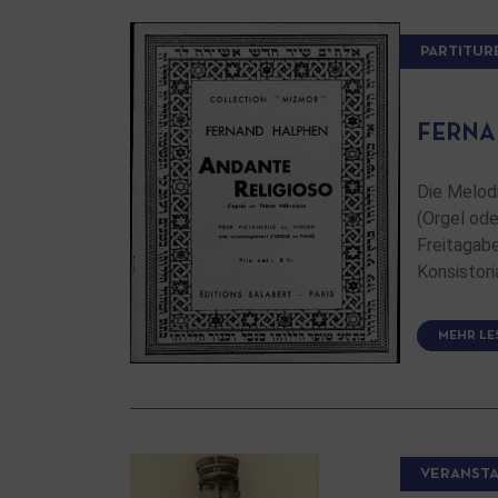
PARTITUR
FERNA
Die Melodi
(Orgel ode
Freitagab
Konsistor
MEHR LE
VERANST