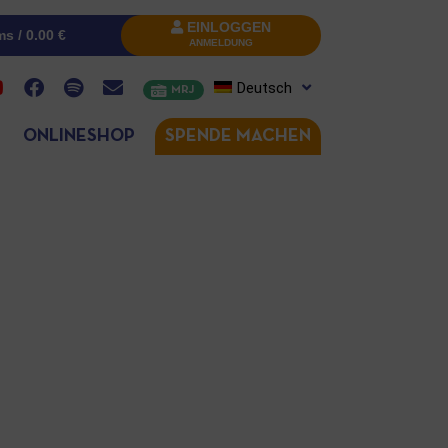
EINLOGGEN
ms /
0.00
€
ANMELDUNG
Deutsch
MRJ
ONLINESHOP
SPENDE MACHEN