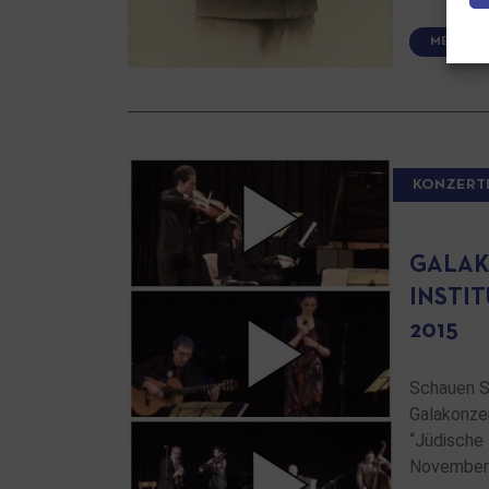
MEHR LE
KONZERT
GALAK
INSTIT
2015
Schauen S
Galakonzer
“Jüdische 
November 