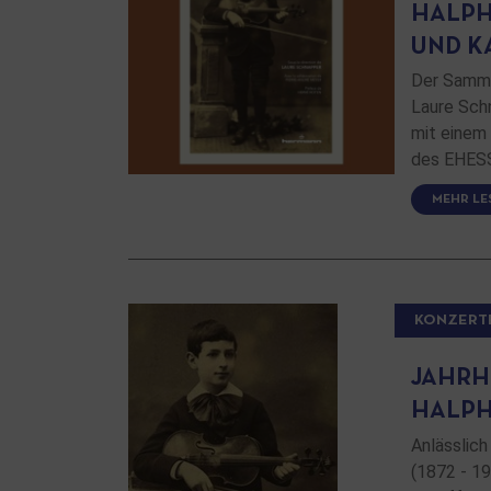
HALPHE
UND K
Der Samme
Laure Sch
mit einem
des EHESS
MEHR LE
KONZERT
JAHRH
HALP
Anlässlic
(1872 - 19