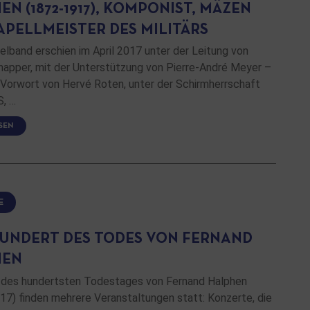
N (1872-1917), KOMPONIST, MÄZEN
APELLMEISTER DES MILITÄRS
lband erschien im April 2017 unter der Leitung von
napper, mit der Unterstützung von Pierre-André Meyer –
 Vorwort von Hervé Roten, unter der Schirmherrschaft
, …
SEN
E
UNDERT DES TODES VON FERNAND
HEN
h des hundertsten Todestages von Fernand Halphen
17) finden mehrere Veranstaltungen statt: Konzerte, die