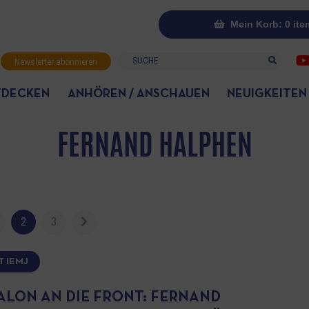
Mein Korb: 0 ite
Suche
Newsletter abonnieren
TDECKEN
ANHÖREN / ANSCHAUEN
NEUIGKEITEN
FERNAND HALPHEN
2
3
T IEMJ
ALON AN DIE FRONT: FERNAND