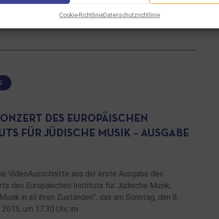
Cookie-Richtlinie
Datenschutzrichtlinie
SEN
E
ONZERT DES EUROPÄISCHEN
UTS FÜR JÜDISCHE MUSIK – AUSGABE
ie VideoAusschnitte aus der erste Ausgabe des
ts des Europäischen Instituts für Jüdische Musik,
Musik in all ihren Zuständen”, das am Sonntag, den 8.
2015, um 17.30 Uhr, im …