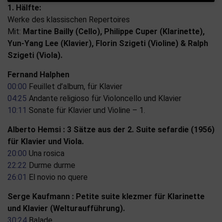
1. Hälfte:
Werke des klassischen Repertoires
Mit:
Martine Bailly (Cello), Philippe Cuper (Klarinette),
Yun-Yang Lee (Klavier), Florin Szigeti (Violine) & Ralph
Szigeti (Viola).
Fernand Halphen
00:00
Feuillet d’album, für Klavier
04:25
Andante religioso für Violoncello und Klavier
10:11
Sonate für Klavier und Violine – 1.
Alberto Hemsi : 3 Sätze aus der 2. Suite sefardie (1956)
für Klavier und Viola.
20:00
Una rosica
22:22
Durme durme
26:01
El novio no quere
Serge Kaufmann : Petite suite klezmer für Klarinette
und Klavier (Welturaufführung).
30:24
Balade