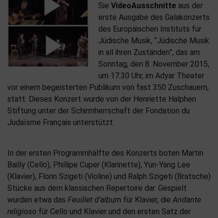
Sie
VideoAusschnitte
aus der
erste Ausgabe des Galakonzerts
des Europäischen Instituts für
Jüdische Musik, “Jüdische Musik
in all ihren Zuständen”, das am
Sonntag, den 8. November 2015,
um 17.30 Uhr, im Adyar Theater
vor einem begeisterten Publikum von fast 350 Zuschauern,
statt. Dieses Konzert wurde von der Henriette Halphen
Stiftung unter der Schirmherrschaft der Fondation du
Judaïsme Français unterstützt.
In der ersten Programmhälfte des Konzerts boten Martin
Bailly (Cello), Phillipe Cuper (Klarinette), Yun-Yang Lee
(Klavier), Florin Szigeti (Violine) und Ralph Szigeti (Bratsche)
Stücke aus dem klassischen Repertoire dar. Gespielt
wurden etwa das
Feuillet d’albu
m für Klavier, die
Andante
religioso
für Cello und Klavier und den ersten Satz der