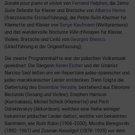
Sonate pour piano et violon
von
Fernand Halphen
, die
2ème
Suite Sefardie
für Klavier und Bratsche von
Alberto Hemsi
(französische Erstaufführung), die
Petite Suite Klezmer
für
Klarinette und Klavier von
Serge Kaufmann
(Weltpremiere)
und das wundervolle
Nocturne Ville d’Avrayen
für Klavier,
Violine, Bratsche und Cello von
Georges Enesco
(Uraufführung in der Originalfassung).
Die zweite Programmhälfte war der jüdischen Volksmusik
gewidmet. Die Sängerin
Keren Esther
und der Gitarrist
Narciso Saúl ließen uns ein Repertoire judäo-spanischer und
judäo-marokkanischer Lieder entdecken. Dann folgte die
Darbietung des
Ensemble Yerushe
, bestehend aus Eléonore
Biezunski (Gesang und Violine), Stephen Harrison
(Kontrabass), Michel Schick (Klarinette) und Piotr
Odrekhivskyy (Akkordeon), welches eine Reihe weniger
bekannter jiddischer Lieder darbot, welche von bekannten
Sammlern, wie Ruth Rubin (1906-2000), Moïshe Beregovski
(1892-1961) und Zusman Kisselgof (1878-1939) vor dem