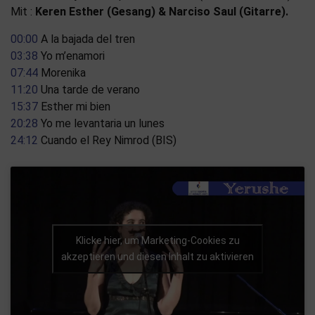
Mit :
Keren Esther (Gesang) & Narciso Saul (Gitarre).
00:00
A la bajada del tren
03:38
Yo m’enamori
07:44
Morenika
11:20
Una tarde de verano
15:37
Esther mi bien
20:28
Yo me levantaria un lunes
24:12
Cuando el Rey Nimrod (BIS)
Klicke hier, um Marketing-Cookies zu
akzeptieren und diesen Inhalt zu aktivieren