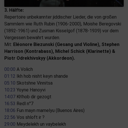
3. Hälfte:
Repertoire unbekannter jiddischer Lieder, die von großen
Sammlern wie Ruth Rubin (1906-2000), Moishe Beregovski
(1892-1961) und Zusman Kisselgof (1878-1939) vor dem
Vergessen bewahrt wurden.
Mit:
Eléonore Biezunski (Gesang und Violine), Stephen
Harrison (Kontrabass), Michel Schick (Klarinette) &
Piotr Odrekhivskyy (Akkordeon).
00:00
A Volich
01:12
Ikh hob nisht keyn shande
05:10
Skotshne Vinnitsa
10:23
Yoyne Hanoyvi
14:07
Kh’hob dir gezogt
16:53
Redl n°7
18:06
Fun mayn mamelyu (Buenos Aires)
22:56
Vos shloft ir ?
29:00
Meydelekh un vaybelekh