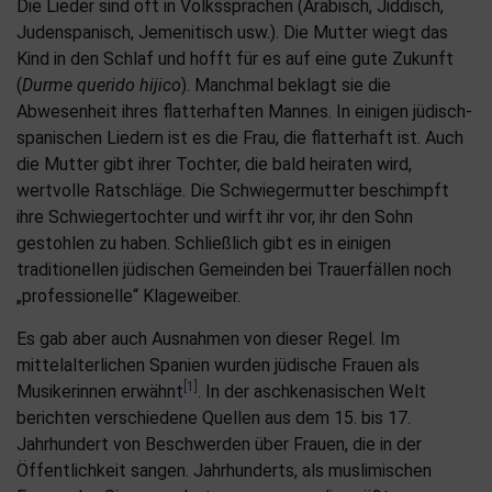
Die Lieder sind oft in Volkssprachen (Arabisch, Jiddisch,
Judenspanisch, Jemenitisch usw.). Die Mutter wiegt das
Kind in den Schlaf und hofft für es auf eine gute Zukunft
(
Durme querido hijico
). Manchmal beklagt sie die
Abwesenheit ihres flatterhaften Mannes. In einigen jüdisch-
spanischen Liedern ist es die Frau, die flatterhaft ist. Auch
die Mutter gibt ihrer Tochter, die bald heiraten wird,
wertvolle Ratschläge. Die Schwiegermutter beschimpft
ihre Schwiegertochter und wirft ihr vor, ihr den Sohn
gestohlen zu haben. Schließlich gibt es in einigen
traditionellen jüdischen Gemeinden bei Trauerfällen noch
„professionelle“ Klageweiber.
Es gab aber auch Ausnahmen von dieser Regel. Im
mittelalterlichen Spanien wurden jüdische Frauen als
[1]
Musikerinnen erwähnt
. In der aschkenasischen Welt
berichten verschiedene Quellen aus dem 15. bis 17.
Jahrhundert von Beschwerden über Frauen, die in der
Öffentlichkeit sangen. Jahrhunderts, als muslimischen