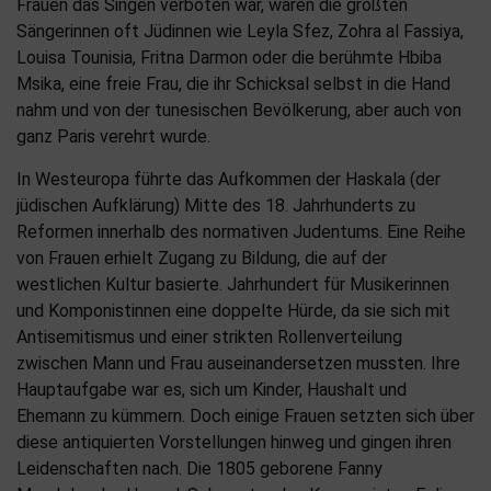
Frauen das Singen verboten war, waren die größten
Sängerinnen oft Jüdinnen wie Leyla Sfez, Zohra al Fassiya,
Louisa Tounisia, Fritna Darmon oder die berühmte Hbiba
Msika, eine freie Frau, die ihr Schicksal selbst in die Hand
nahm und von der tunesischen Bevölkerung, aber auch von
ganz Paris verehrt wurde.
In Westeuropa führte das Aufkommen der Haskala (der
jüdischen Aufklärung) Mitte des 18. Jahrhunderts zu
Reformen innerhalb des normativen Judentums. Eine Reihe
von Frauen erhielt Zugang zu Bildung, die auf der
westlichen Kultur basierte. Jahrhundert für Musikerinnen
und Komponistinnen eine doppelte Hürde, da sie sich mit
Antisemitismus und einer strikten Rollenverteilung
zwischen Mann und Frau auseinandersetzen mussten. Ihre
Hauptaufgabe war es, sich um Kinder, Haushalt und
Ehemann zu kümmern. Doch einige Frauen setzten sich über
diese antiquierten Vorstellungen hinweg und gingen ihren
Leidenschaften nach. Die 1805 geborene Fanny