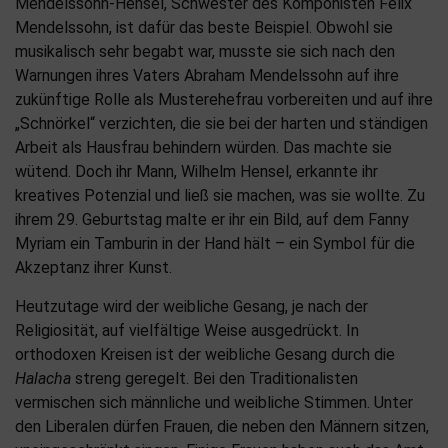
Mendelssohn-Hensel, Schwester des Komponisten Felix
Mendelssohn, ist dafür das beste Beispiel. Obwohl sie
musikalisch sehr begabt war, musste sie sich nach den
Warnungen ihres Vaters Abraham Mendelssohn auf ihre
zukünftige Rolle als Musterehefrau vorbereiten und auf ihre
„Schnörkel“ verzichten, die sie bei der harten und ständigen
Arbeit als Hausfrau behindern würden. Das machte sie
wütend. Doch ihr Mann, Wilhelm Hensel, erkannte ihr
kreatives Potenzial und ließ sie machen, was sie wollte. Zu
ihrem 29. Geburtstag malte er ihr ein Bild, auf dem Fanny
Myriam ein Tamburin in der Hand hält – ein Symbol für die
Akzeptanz ihrer Kunst.
Heutzutage wird der weibliche Gesang, je nach der
Religiosität, auf vielfältige Weise ausgedrückt. In
orthodoxen Kreisen ist der weibliche Gesang durch die
Halacha
streng geregelt. Bei den Traditionalisten
vermischen sich männliche und weibliche Stimmen. Unter
den Liberalen dürfen Frauen, die neben den Männern sitzen,