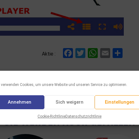
Facebook
Twitter
WhatsAp
Email
Tei
Aktie :
 verwenden Cookies, um unsere Website und unseren Service zu optimieren.
Annehmen
Sich weigern
Einstellungen
SIE WERDEN AUCH GEFALLEN
Cookie-Richtlinie
Datenschutzrichtlinie