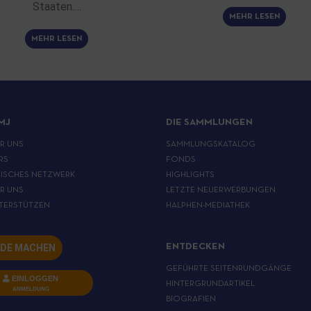
Staaten.…
MEHR LESEN
MEHR LESEN
MJ
DIE SAMMLUNGEN
ER UNS
SAMMLUNGSKATALOG
RS
FONDS
ISCHES NETZWERK
HIGHLIGHTS
ER UNS
LETZTE NEUERWERBUNGEN
TERSTÜTZEN
HALPHEN-MEDIATHEK
DE MACHEN
ENTDECKEN
GEFÜHRTE SEITENRUNDGÄNGE
EINLOGGEN
HINTERGRUNDARTIKEL
ANMELDUNG
BIOGRAFIEN