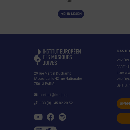
die…
MEHR LESEN
DAS IE
WIR ÜB
PARTNE
29 rue Marcel Duchamp
EUROPÄ
(Accès par le 42 rue Nationale)
WIR ÜB
75013 PARIS
UNS UN
contact@iemj.org
+ 33 (0)1 45 82 20 52
SPEN
MRJ