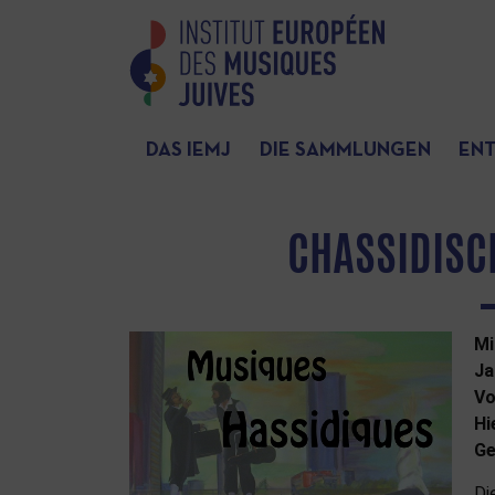
DAS IEMJ
DIE SAMMLUNGEN
EN
CHASSIDISCH
M
Ja
Vo
Hi
Ge
Di