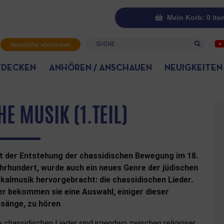
Mein Korb: 0 ite
Suche
Newsletter abonnieren
TDECKEN
ANHÖREN / ANSCHAUEN
NEUIGKEITEN
E MUSIK (1.TEIL)
it der Entstehung der chassidischen Bewegung im 18.
hrhundert, wurde auch ein neues Genre der jüdischen
kalmusik hervorgebracht: die chassidischen Lieder.
er bekommen sie eine Auswahl, einiger dieser
sänge, zu hören
e chassidischen Lieder sind irgendwo zwischen religiöser