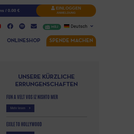
EINLOGGEN
ms /
0.00
€
ANMELDUNG
Deutsch
MRJ
ONLINESHOP
SPENDE MACHEN
UNSERE KÜRZLICHE
ERRUNGENSCHAFTEN
FUN A VELT VOS IZ NISHTO MER
Mehr lesen
EXILE TO HOLLYWOOD