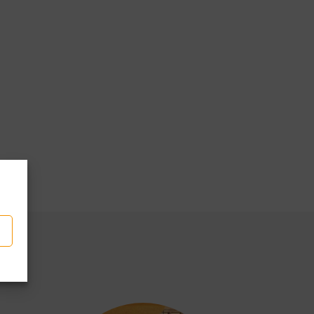
p
len