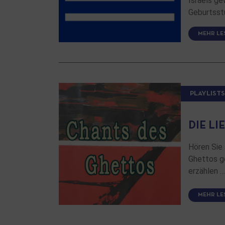
Israels ge
Geburtsst
MEHR LE
PLAYLISTS
DIE L
Hören Sie 
Ghettos g
erzählen 
MEHR LE