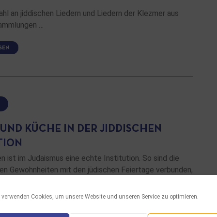
hl an jiddischen Liedern und Liedern der Klezmer aus
Sammlungen …
SEN
 UND KÜCHE IN DER JIDDISCHEN
TION
 ist im Judaismus eine echte Institution. So sind die
hen Gewohnheiten mit den jüdischen Feiertage verbunden,
bei meist von Mutter zu Tochter weitergegeben und
so alt wie die jüdische Geschichte selbst …
 verwenden Cookies, um unsere Website und unseren Service zu optimieren.
SEN