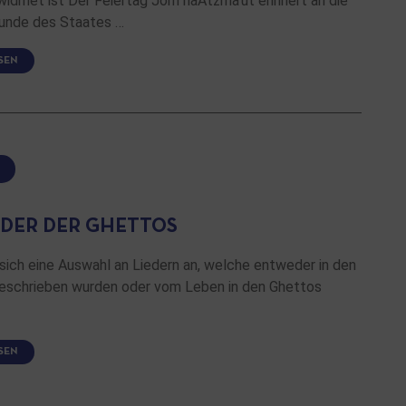
widmet ist Der Feiertag Jom haAtzma’ut erinnert an die
unde des Staates …
SEN
IEDER DER GHETTOS
sich eine Auswahl an Liedern an, welche entweder in den
eschrieben wurden oder vom Leben in den Ghettos
…
SEN