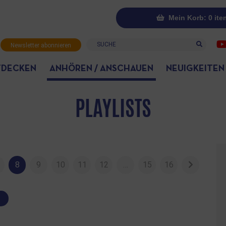
Mein Korb: 0 ite
Suche
Newsletter abonnieren
TDECKEN
ANHÖREN / ANSCHAUEN
NEUIGKEITEN
PLAYLISTS
8
9
10
11
12
…
15
16