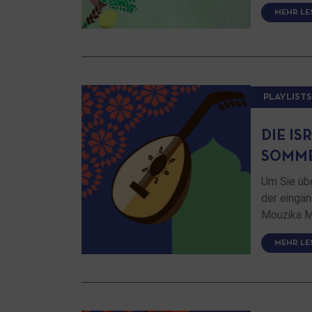
MEHR LE
PLAYLISTS
DIE I
SOMME
Um Sie üb
der eingän
Mouzika Mi
MEHR LE