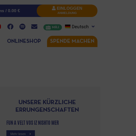
EINLOGGEN
ms /
0.00
€
ANMELDUNG
Deutsch
MRJ
ONLINESHOP
SPENDE MACHEN
UNSERE KÜRZLICHE
ERRUNGENSCHAFTEN
FUN A VELT VOS IZ NISHTO MER
Mehr lesen