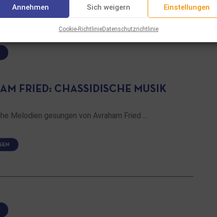
Annehmen
Sich weigern
Einstellungen
Cookie-Richtlinie
Datenschutzrichtlinie
AM FRIED: CHASSIDISCHE MUSIK
che Melodien gesungen von Avraham Fried …
SEN