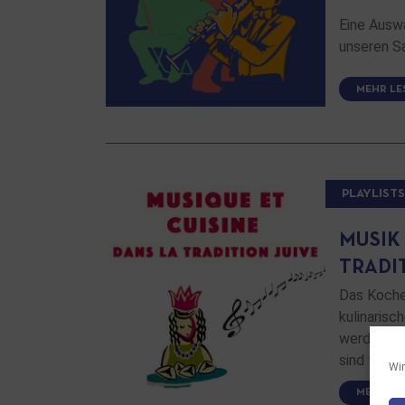
Eine Auswa
unseren 
MEHR LE
PLAYLISTS
MUSIK
TRADI
Das Kochen
kulinarisc
werden da
sind fast 
Wir
MEHR LE