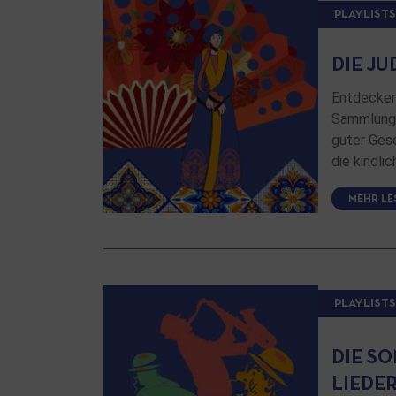
PLAYLISTS
DIE J
Entdecken
Sammlunge
guter Ges
die kindli
MEHR LE
PLAYLISTS
DIE S
LIEDE