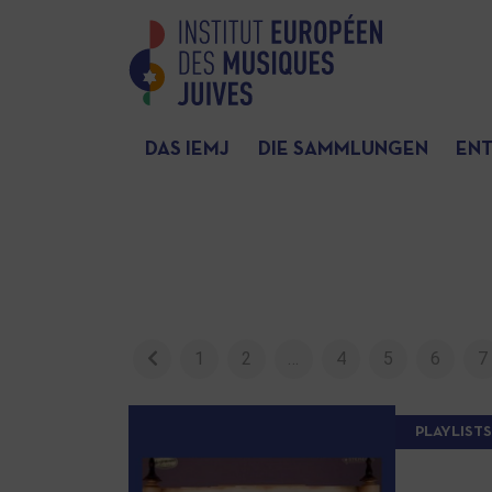
DAS IEMJ
DIE SAMMLUNGEN
EN
1
2
…
4
5
6
7
PLAYLISTS