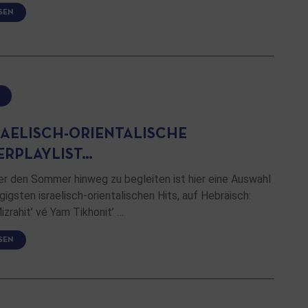
SEN
SRAELISCH-ORIENTALISCHE
RPLAYLIST…
er den Sommer hinweg zu begleiten ist hier eine Auswahl
gigsten israelisch-orientalischen Hits, auf Hebräisch:
zrahit’ vé Yam Tikhonit’ …
SEN