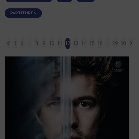
PARTITUREN
1
2
…
8
9
10
11
12
13
14
15
16
…
29
30