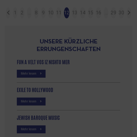
1
2
…
8
9
10
11
12
13
14
15
16
…
29
30
UNSERE KÜRZLICHE
ERRUNGENSCHAFTEN
FUN A VELT VOS IZ NISHTO MER
Mehr lesen
EXILE TO HOLLYWOOD
Mehr lesen
JEWISH BAROQUE MUSIC
Mehr lesen