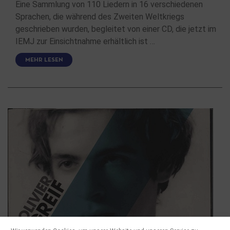
Eine Sammlung von 110 Liedern in 16 verschiedenen
Sprachen, die während des Zweiten Weltkriegs
geschrieben wurden, begleitet von einer CD, die jetzt im
IEMJ zur Einsichtnahme erhältlich ist …
MEHR LESEN