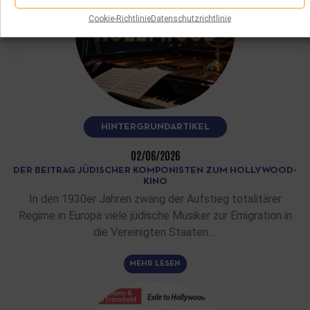
Cookie-Richtlinie
Datenschutzrichtlinie
HINTERGRUNDARTIKEL
02/06/2026
DER BEITRAG JÜDISCHER KOMPONISTEN ZUM HOLLYWOOD-
KINO
In den 1930er Jahren zwang der Aufstieg totalitärer
Regime in Europa viele jüdische Musiker zur Emigration in
die Vereinigten Staaten.…
MEHR LESEN