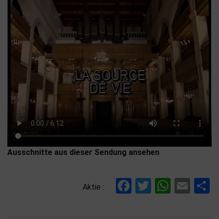
Ausschnitte aus dieser Sendung ansehen
Facebook
Twitter
Whats
Ema
T
Aktie :