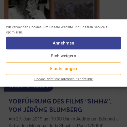
Wir verwenden Cookies, um unsere Website und unseren Service zu
optimieren.
Annehmen
Sich weigern
Einstellungen
Cookie-Richtlinie
Datenschutzrichtlinie
VERANSTALTUNGEN
VORFÜHRUNG DES FILMS “SIMHA”,
VON JÉRÔME BLUMBERG
Am 27. Juni 2019 um 19.30 Uhr im Auditorium Edmond J.
Safra des Mémorial de la Shoah in Paris (75004),