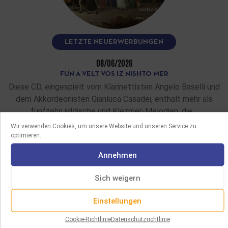
LETZTE NEUERWERBUNGEN
08/06/2026
FUN A VELT VOS IZ NISHTO MER
Diese CD, eingespielt vom Klarinettisten Angelo Baselli und
dem Akkordeonisten Gianluca Casadei, enthält mehr als
fünfzehn jiddische und Klezmer-Melodien, die…
Wir verwenden Cookies, um unsere Website und unseren Service zu
optimieren.
MEHR LESEN
Annehmen
Sich weigern
Einstellungen
Cookie-Richtlinie
Datenschutzrichtlinie