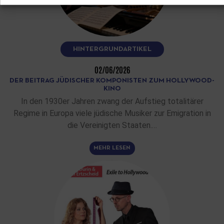
HINTERGRUNDARTIKEL
02/06/2026
DER BEITRAG JÜDISCHER KOMPONISTEN ZUM HOLLYWOOD-
KINO
In den 1930er Jahren zwang der Aufstieg totalitärer
Regime in Europa viele jüdische Musiker zur Emigration in
die Vereinigten Staaten.…
MEHR LESEN