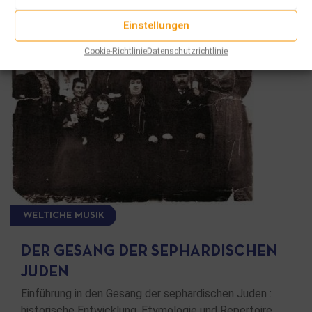
Einstellungen
Cookie-Richtlinie
Datenschutzrichtlinie
WELTICHE MUSIK
DER GESANG DER SEPHARDISCHEN
JUDEN
Einführung in den Gesang der sephardischen Juden :
historische Entwicklung, Etymologie und Repertoire …