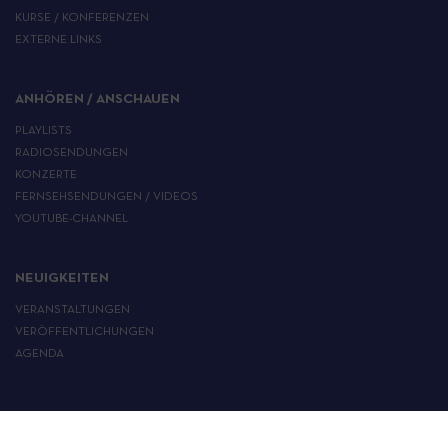
KURSE / KONFERENZEN
EXTERNE LINKS
ANHÖREN / ANSCHAUEN
PLAYLISTS
RADIOSENDUNGEN
KONZERTE
FERNSEHSENDUNGEN / VIDEOS
YOUTUBE-CHANNEL
NEUIGKEITEN
VERANSTALTUNGEN
VERÖFFENTLICHUNGEN
AGENDA