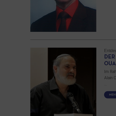
Entde
DER
OUA
Im Rah
Alain 
…
MEH