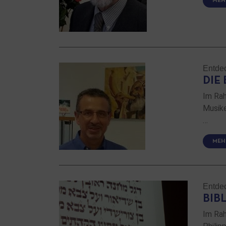
MEH
Entde
DIE
Im Rah
Musike
…
MEH
Entde
BIB
Im Rah