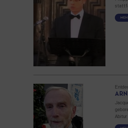
stattf
MEH
Entde
ARN
Jacque
gebore
Abitur