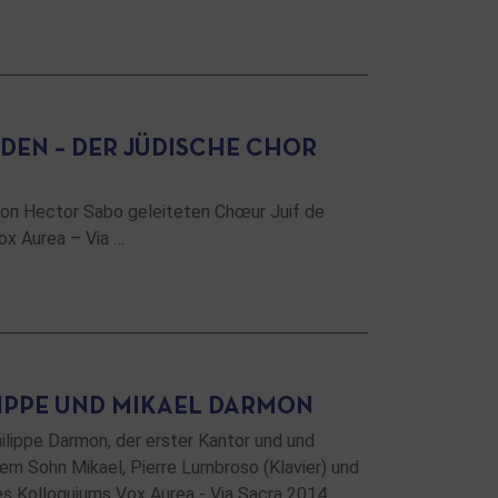
DEN – DER JÜDISCHE CHOR
von Hector Sabo geleiteten Chœur Juif de
x Aurea – Via …
LIPPE UND MIKAEL DARMON
lippe Darmon, der erster Kantor und und
nem Sohn Mikael, Pierre Lumbroso (Klavier) und
es Kolloquiums Vox Aurea - Via Sacra 2014