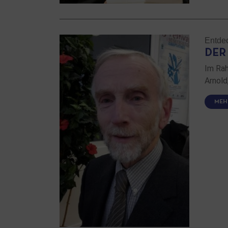
Entde
DER
Im Rah
Arnold
MEH