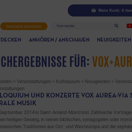
Mein Korb: 0 ite
Suche
Newsletter abonnieren
TDECKEN
ANHÖREN / ANSCHAUEN
NEUIGKEITEN
CHERGEBNISSE FÜR:
VOX+AUR
keiten
>
Veranstaltungen
>
Kolloquium
>
Neuigkeiten
>
Veranst
nstaltungen
LOQUIUM UND KONZERTE VOX AUREA-VIA S
RALE MUSIK
September 2014 in Saint-Amand-Montrond. Zahlreiche Vorträge
hen heiligen Gesang, in seinen biblischen, synagogalen oder myst
nasischen Traditionen aus Ost- und Westeuropa und die sephar