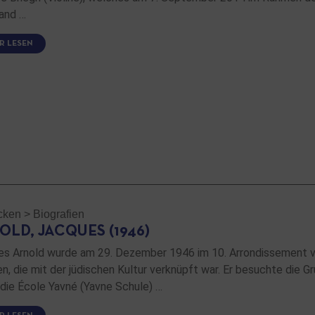
and …
R LESEN
cken
>
Biografien
OLD, JACQUES (1946)
s Arnold wurde am 29. Dezember 1946 im 10. Arrondissement von 
n, die mit der jüdischen Kultur verknüpft war. Er besuchte die G
 die École Yavné (Yavne Schule) …