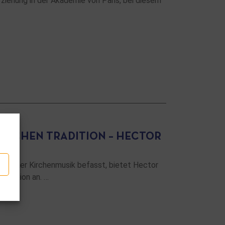
ziehung in der Akademie von Paris, bei diesem
GISCHEN TRADITION – HECTOR
üdischer Kirchenmusik befasst, bietet Hector
radition an. …