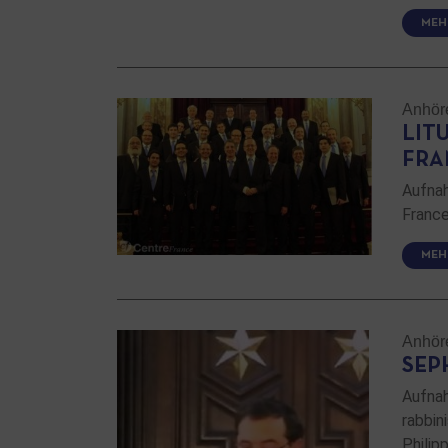
MEH
Anhör
LIT
FRA
Aufnah
France
MEH
Anhör
SEP
Aufnah
rabbin
Philip