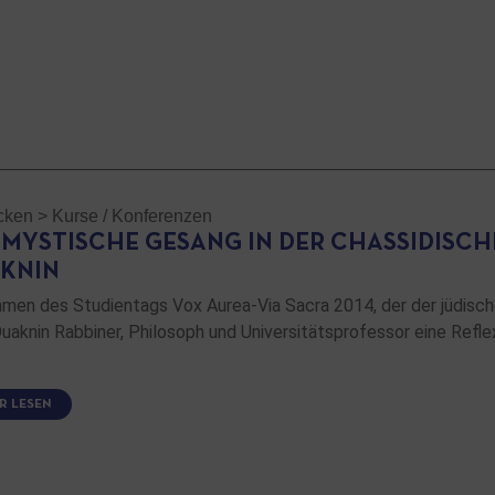
cken
>
Kurse / Konferenzen
 MYSTISCHE GESANG IN DER CHASSIDISCH
KNIN
men des Studientags Vox Aurea-Via Sacra 2014, der der jüdische
Ouaknin Rabbiner, Philosoph und Universitätsprofessor eine Refl
R LESEN