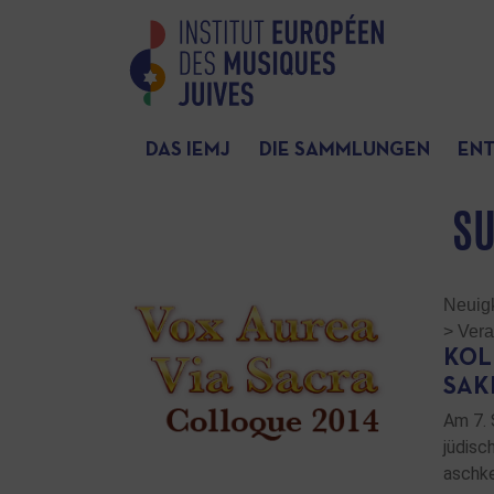
DAS IEMJ
DIE SAMMLUNGEN
EN
SU
Neuig
>
Vera
KOL
SAK
Am 7. 
jüdisc
aschke