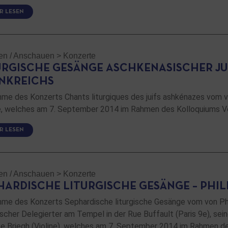
R LESEN
en / Anschauen
>
Konzerte
URGISCHE GESÄNGE ASCHKENASISCHER JU
NKREICHS
me des Konzerts Chants liturgiques des juifs ashkénazes vom 
, welches am 7. September 2014 im Rahmen des Kolloquiums Vo
R LESEN
en / Anschauen
>
Konzerte
HARDISCHE LITURGISCHE GESÄNGE – PHI
me des Konzerts Sephardische liturgische Gesänge vom von Phi
ischer Delegierter am Tempel in der Rue Buffault (Paris 9e), sei
pe Briegh (Violine), welches am 7. September 2014 im Rahmen d