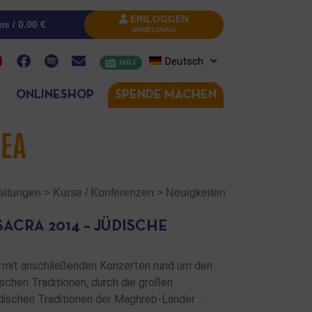
EINLOGGEN
ms /
0.00
€
ANMELDUNG
Deutsch
MRJ
ONLINESHOP
SPENDE MACHEN
EA
altungen
>
Kurse / Konferenzen
>
Neuigkeiten
ACRA 2014 – JÜDISCHE
 mit anschließenden Konzerten rund um den
ischen Traditionen, durch die großen
dischen Traditionen der Maghreb-Länder …